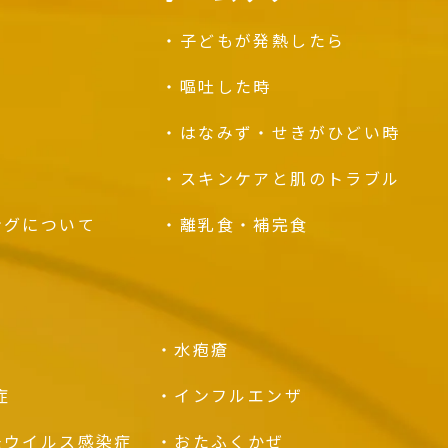
子どもが発熱したら
嘔吐した時
はなみず・
せきがひどい時
スキンケアと
肌のトラブル
ングに
ついて
離乳食・補完食
水疱瘡
症
インフルエンザ
モウイルス感染症
おたふくかぜ