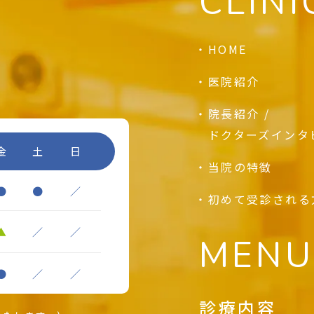
CLINI
HOME
医院紹介
院長紹介 /
ドクターズインタ
金
土
日
当院の特徴
●
●
／
初めて受診される
▲
／
／
MENU
●
／
／
診療内容