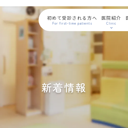
初めて受診される方へ
医院紹介
Ｗ
For first-time patients
Clinic
ｅ
ｂ
問
診
の
ご
協
力
の
お
願
い
新着情報