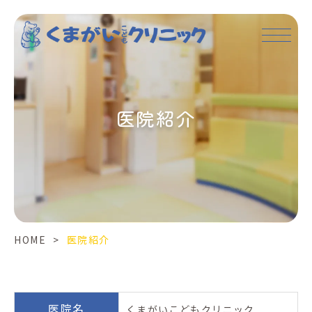
医
院
紹
介
医院紹介
HOME
>
医院紹介
医院名
くまがいこどもクリニック