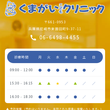
〒661-0953
兵庫県尼崎市東園田町9-37-11
06-6498-4455
診療時間
月
火
水
木
金
土
日
09:00
12:00
●
●
●
●
●
●
／
-
15:30
16:15
▲
▲
★
／
▲
／
／
-
16:30
18:30
●
●
●
／
●
／
／
-
▲ 予防接種
(予約はいりません。
来院された順番に接種いたします。)