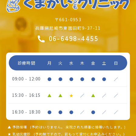
〒661-0953
兵庫県尼崎市東園田町9-37-11
06-6498-4455
診療時間
月
火
水
木
金
土
日
09:00
12:00
●
●
●
●
●
●
／
-
15:30
16:15
▲
▲
★
／
▲
／
／
-
16:30
18:30
●
●
●
／
●
／
／
-
▲ 予防接種
(予約はいりません。
来院された順番に接種いたします。)
★ 乳幼児健診
(予約制ですので、
前もって受付にお申込みください。)