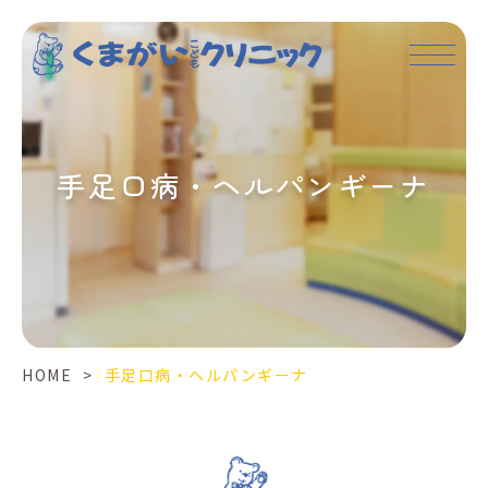
手
足
口
病・
ヘ
ル
手足口病・ヘルパンギーナ
パ
ン
ギ
ー
ナ
HOME
>
手足口病・ヘルパンギーナ