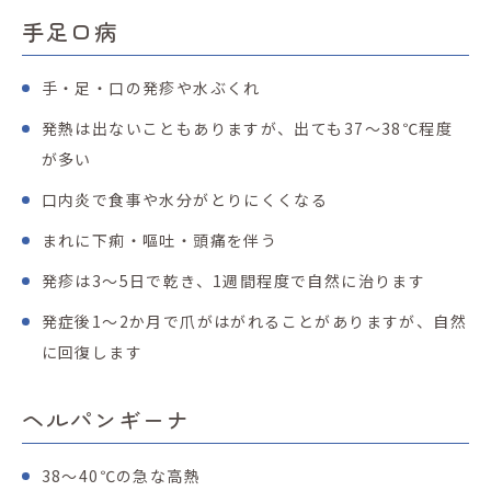
手足口病
手・足・口の発疹や水ぶくれ
発熱は出ないこともありますが、出ても
37
〜
38℃
程度
が多い
口内炎で食事や水分がとりにくくなる
まれに下痢・嘔吐・頭痛を伴う
発疹は
3
〜
5
日で乾き、
1
週間程度で自然に治ります
発症後
1
〜
2
か月で爪がはがれることがありますが、自然
に回復します
ヘルパンギーナ
38〜
40℃
の急な高熱