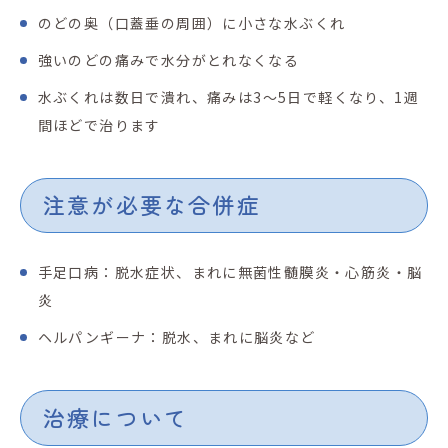
のどの奥（口蓋垂の周囲）に小さな水ぶくれ
強いのどの痛みで水分がとれなくなる
水ぶくれは数日で潰れ、痛みは
3
〜
5
日で軽くなり、
1
週
間ほどで治ります
注意が必要な合併症
手足口病：脱水症状、まれに無菌性髄膜炎・心筋炎・脳
炎
ヘルパンギーナ：脱水、まれに脳炎など
治療について